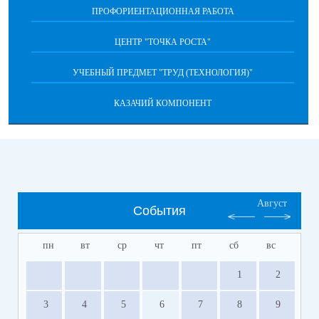
ПРОФОРИЕНТАЦИОННАЯ РАБОТА
ЦЕНТР "ТОЧКА РОСТА"
УЧЕБНЫЙ ПРЕДМЕТ "ТРУД (ТЕХНОЛОГИЯ)"
КАЗАЧИЙ КОМПОНЕНТ
Август
События
пн
вт
ср
чт
пт
сб
вс
1
2
3
4
5
6
7
8
9