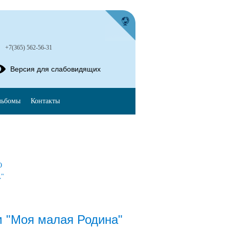
+7(365) 562-56-31
Версия для слабовидящих
льбомы
Контакты
О
"
м "Моя малая Родина"