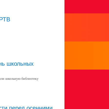
РТВ
нь школьных
тили школьную библиотеку
сти перед осенними