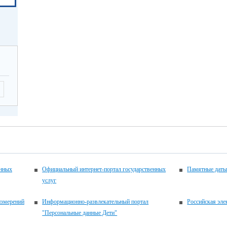
енных
Официальный интернет-портал государственных
Памятные даты
услуг
измерений
Информационно-развлекательный портал
Российская эле
"Персональные данные Дети"