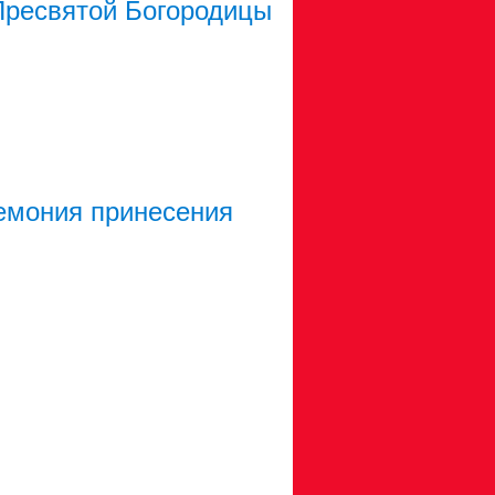
Пресвятой Богородицы
емония принесения