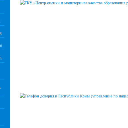
К
В
Я
Ь
А