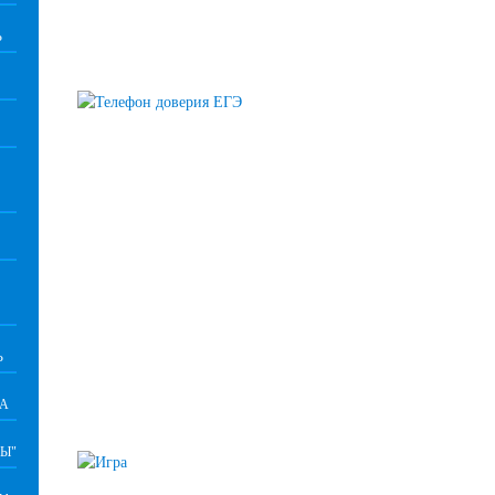
Ь
Ь
ВА
Ы"