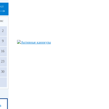
уст
вс
2
9
16
23
30
а