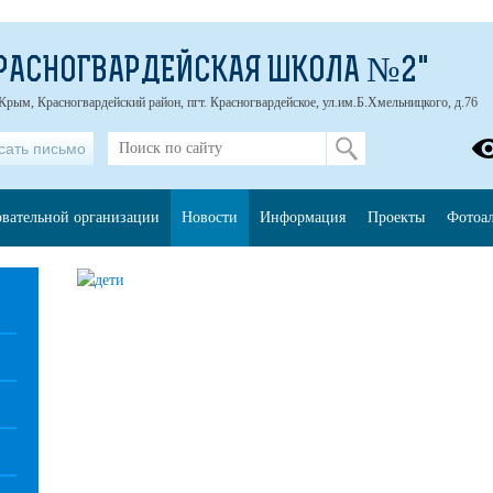
РАСНОГВАРДЕЙСКАЯ ШКОЛА №2"
Крым, Красногвардейский район, пгт. Красногвардейское, ул.им.Б.Хмельницкого, д.76
сать письмо
овательной организации
Новости
Информация
Проекты
Фотоа