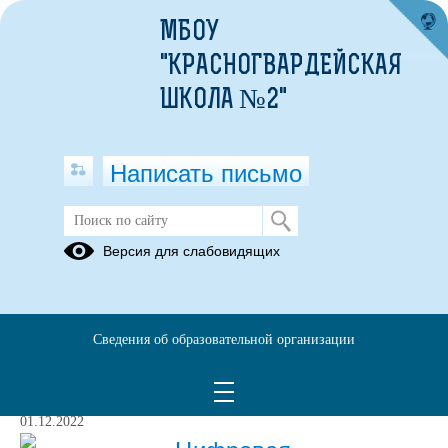
МБОУ
"КРАСНОГВАРДЕЙСКАЯ
ШКОЛА №2"
Написать письмо
ЦИФРОВАЯ ОБРАЗОВАТЕЛЬНАЯ
Версия для слабовидящих
СРЕДА
19.10.2023
О реализации проекта «Цифровая
Сведения об образовательной организации
среда. Образование»
01.12.2022