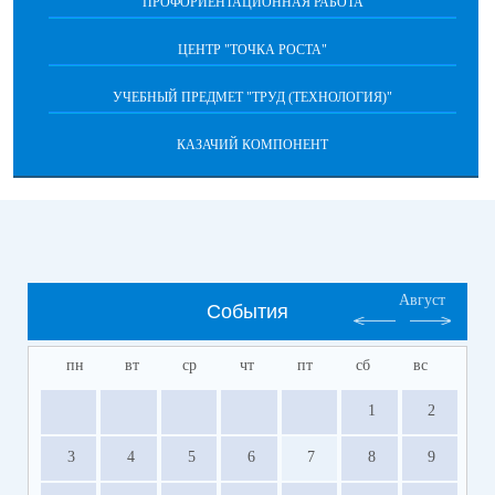
ПРОФОРИЕНТАЦИОННАЯ РАБОТА
ЦЕНТР "ТОЧКА РОСТА"
УЧЕБНЫЙ ПРЕДМЕТ "ТРУД (ТЕХНОЛОГИЯ)"
КАЗАЧИЙ КОМПОНЕНТ
Август
События
пн
вт
ср
чт
пт
сб
вс
1
2
3
4
5
6
7
8
9