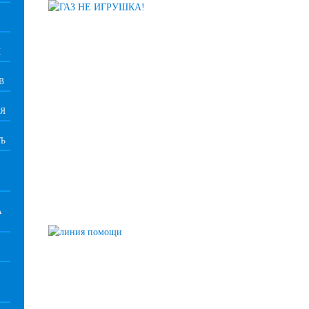
К
В
Я
Ь
А