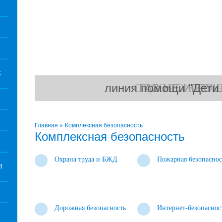
Х
линия помощи "Дети 
ОСТОРОЖНО ГА
ГАЗ НЕ ИГРУШ
При запахе газ
Главная
»
Комплексная безопасность
Комплексная безопасность
Охрана труда и БЖД
Пожарная безопаснос
М
Дорожная безопасность
Интернет-безопаснос