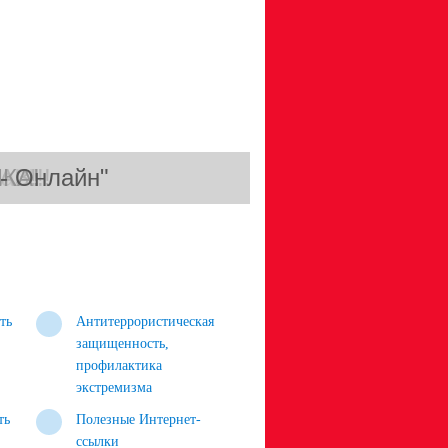
- Онлайн"
З!!!
КА!
а!!!
ть
Антитеррористическая
защищенность,
профилактика
экстремизма
ть
Полезные Интернет-
ссылки