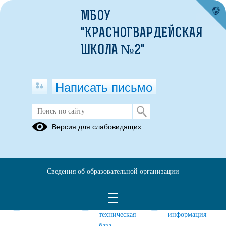
МБОУ
"КРАСНОГВАРДЕЙСКАЯ
ШКОЛА №2"
Написать письмо
ЦЕНТР "ТОЧКА РОСТА"
Версия для слабовидящих
Документы
Мероприятия
Общая
информация
о центре
Сведения об образовательной организации
"Точка
роста"
Педагоги
Материально-
Дополнительная
техническая
информация
база