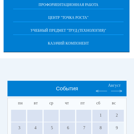
ПРОФОРИЕНТАЦИОННАЯ РАБОТА
ЦЕНТР "ТОЧКА РОСТА"
УЧЕБНЫЙ ПРЕДМЕТ "ТРУД (ТЕХНОЛОГИЯ)"
КАЗАЧИЙ КОМПОНЕНТ
Август
События
пн
вт
ср
чт
пт
сб
вс
1
2
3
4
5
6
7
8
9