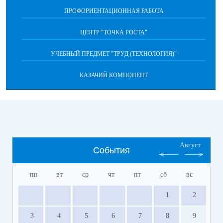
ПРОФОРИЕНТАЦИОННАЯ РАБОТА
ЦЕНТР "ТОЧКА РОСТА"
УЧЕБНЫЙ ПРЕДМЕТ "ТРУД (ТЕХНОЛОГИЯ)"
КАЗАЧИЙ КОМПОНЕНТ
Август
События
пн
вт
ср
чт
пт
сб
вс
1
2
3
4
5
6
7
8
9