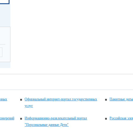
енных
Официальный интернет-портал государственных
Памятные даты
услуг
измерений
Информационно-развлекательный портал
Российская эле
"Персональные данные Дети"