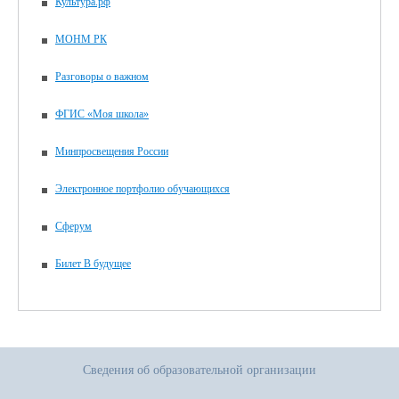
Культура.рф
МОНМ РК
Разговоры о важном
ФГИС «Моя школа»
Минпросвещения России
Электронное портфолио обучающихся
Сферум
Билет В будущее
Сведения об образовательной организации