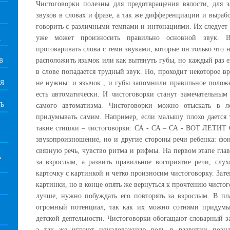
Чистоговорки полезны для предотвращения вялости, для 
звуков в словах и фразе, а так же дифференциации и выраб
говорить с различными темпами и интонациями. Их следует и
уже может произносить правильно основной звук. Вы
К
проговаривать слова с теми звуками, которые он только что 
расположить язычок или как вытянуть губы, но каждый раз е
В
в слове попадается трудный звук. Но, проходит некоторое в
Я
не нужны: и язычок , и губы запомнили правильное положе
есть автоматически. И чистоговорки станут замечательны
Ь
самого автоматизма. Чистоговорки можно отыскать в 
придумывать самим. Например, если малышу плохо дается 
такие стишки – чистоговорки: СА - СА – СА - ВОТ ЛЕТИТ 
звукопроизношение, но и другие стороны речи ребенка: фон
связную речь, чувство ритма и рифмы. На первом этапе глав
А
за взрослым, а развить правильное восприятие речи, слу
карточку с картинкой и четко произносим чистоговорку. За
картинки, но в конце опять же вернуться к прочтению чистог
лучше, нужно побуждать его повторять за взрослым. В пл
огромный потенциал, так как их можно сотнями придумы
детской деятельности. Чистоговорки обогащают словарный за
а так же играют немаловажную роль в развитии позна