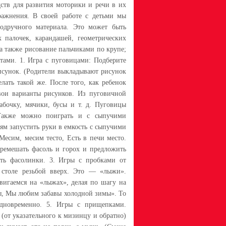
дств для развития моторики и речи в их
ражнения. В своей работе с детьми мы
одручного материала. Это может быть
 палочек, карандашей, геометрических
а также рисование пальчиками по крупе;
тами. 1. Игра с пуговицами: Подберите
исунок. (Родители выкладывают рисунок
лать такой же. После того, как ребенок
вои варианты рисунков. Из пуговичной
абочку, мячики, бусы и т. д. Пуговицы
 Также можно поиграть и с сыпучими
ям запустить руки в емкость с сыпучими
"Месим, месим тесто, Есть в печи место.
перемешать фасоль и горох и предложить
ать фасолинки. 3. Игры с пробками от
 столе резьбой вверх. Это — «лыжи».
вигаемся на «лыжах», делая по шагу на
ы, Мы любим забавы холодной зимы». То
дновременно. 5. Игры с прищепками.
(от указательного к мизинцу и обратно)