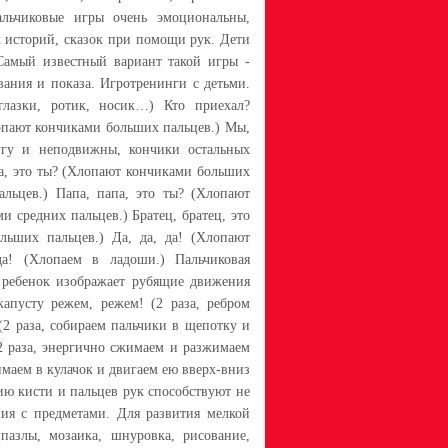
Пальчиковые игры очень эмоциональны,
 историй, сказок при помощи рук. Дети
Самый известный вариант такой игры -
вания и показа. Игротренинги с детьми.
глазки, ротик, носик…) Кто приехал?
лопают кончиками больших пальцев.) Мы,
гу и неподвижны, кончики остальных
ма, это ты? (Хлопают кончиками больших
альцев.) Папа, папа, это ты? (Хлопают
и средних пальцев.) Братец, братец, это
льших пальцев.) Да, да, да! (Хлопают
да! (Хлопаем в ладоши.) Пальчиковая
, ребенок изображает рубящие движения
апусту режем, режем! (2 раза, ребром
(2 раза, собираем пальчики в щепотку и
2 раза, энергично сжимаем и разжимаем
имаем в кулачок и двигаем ею вверх-вниз
ию кисти и пальцев рук способствуют не
вия с предметами. Для развития мелкой
пазлы, мозаика, шнуровка, рисование,