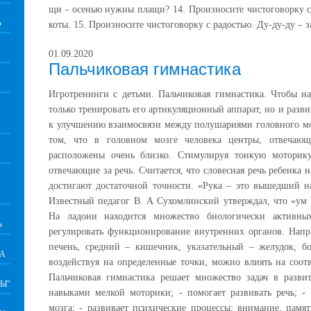
щи - осенью нужны плащи? 14. Произносите чистоговорку с
Ь
коты. 15. Произносите чистоговорку с радостью. Ду-ду-ду – 
01.09.2020
Пальчиковая гимнастика
Игротренинги с детьми. Пальчиковая гимнастика. Чтобы н
только тренировать его артикуляционный аппарат, но и разви
к улучшению взаимосвязи между полушариями головного мо
том, что в головном мозге человека центры, отвечаю
расположены очень близко. Стимулируя тонкую моторик
отвечающие за речь. Считается, что словесная речь ребенка 
достигают достаточной точности. «Рука – это вышедший н
Известный педагог В. А Сухомлинский утверждал, что «ум 
На ладони находится множество биологически активны
Ь
регулировать функционирование внутренних органов. Напр
печень, средний – кишечник, указательный – желудок, бо
ВА
воздействуя на определенные точки, можно влиять на соот
Пальчиковая гимнастика решает множество задач в развит
Ы"
навыками мелкой моторики; - помогает развивать речь; -
мозга; - развивает психические процессы: внимание, памя