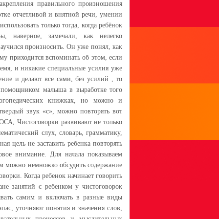
закрепления правильного произношения
отке отчетливой и внятной речи, умении
спользовать только тогда, когда ребёнок
, наверное, замечали, как нелегко
научился произносить. Он уже понял, как
му приходится вспоминать об этом, если
ремя, и никакие специальные усилия уже
ние и делают все сами, без усилий , то
м помощником малыша в выработке того
логопедических книжках, но можно и
твердый звук «с», можно повторять вот
ОСА, Чистоговорки развивают не только
ематический слух, словарь, грамматику,
ная цель не заставить ребенка повторять
ховое внимание. Для начала показываем
тем можно немножко обсудить содержание
оворки. Когда ребенок начинает говорить
ане занятий с ребенком у чистоговорок
вать самим и включать в разные виды
пас, уточняют понятия и значения слов,
вательных процессов и мыслительных