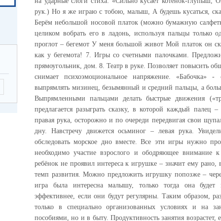
на ударные слоги стиха: «Сильно кусает котенок-глупыш, О
рук.) Но я же играю с тобою, малыш, А будешь кусаться, ск
Берём небольшой носовой платок (можно бумажную салфетку
целиком вобрать его в ладонь, используя пальцы только о
проглот – бегемот У меня большой живот Мой платок он ск
как у бегемота! 7. Игры со счетными палочками. Предложи
прямоугольник, дом. 8. Театр в руке. Позволяет повысить об
снимает психоэмоциональное напряжение. «Бабочка» -
выпрямлять мизинец, безымянный и средний пальцы, а боль
Выпрямленными пальцами делать быстрые движения («тре
предлагается разыграть сказку, в которой каждый палец 
правая рука, осторожно и по очереди передвигая свои щуп
дну. Навстречу движется осьминог – левая рука. Увидел
обследовать морское дно вместе. Все эти игры нужно пров
необходимо участие взрослого и ободряющее внимание к
ребёнок не проявил интереса к игрушке – значит ему рано
темп развития. Можно предложить игрушку попозже – через
игра была интересна малышу, только тогда она будет
эффективнее, если они будут регулярны. Таким образом, р
только в специально организованных условиях и на за
пособиями, но и в быту. Продуктивность занятия возрастет, 