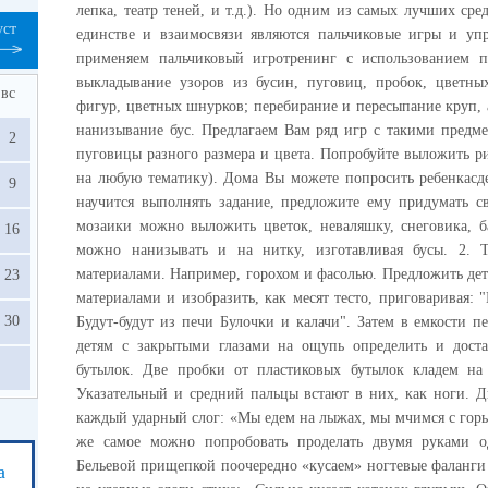
лепка, театр теней, и т.д.). Но одним из самых лучших сре
уст
единстве и взаимосвязи являются пальчиковые игры и уп
применяем пальчиковый игротренинг с использованием п
выкладывание узоров из бусин, пуговиц, пробок, цветных
вс
фигур, цветных шнурков; перебирание и пересыпание круп, 
нанизывание бус. Предлагаем Вам ряд игр с такими предме
2
пуговицы разного размера и цвета. Попробуйте выложить р
на любую тематику). Дома Вы можете попросить ребенкасде
9
научится выполнять задание, предложите ему придумать с
мозаики можно выложить цветок, неваляшку, снеговика, б
16
можно нанизывать и на нитку, изготавливая бусы. 2.
материалами. Например, горохом и фасолью. Предложить дет
23
материалами и изобразить, как месят тесто, приговаривая: 
30
Будут-будут из печи Булочки и калачи". Затем в емкости 
детям с закрытыми глазами на ощупь определить и дост
бутылок. Две пробки от пластиковых бутылок кладем на
Указательный и средний пальцы встают в них, как ноги. Д
каждый ударный слог: «Мы едем на лыжах, мы мчимся с гор
же самое можно попробовать проделать двумя руками о
Бельевой прищепкой поочередно «кусаем» ногтевые фаланги 
а