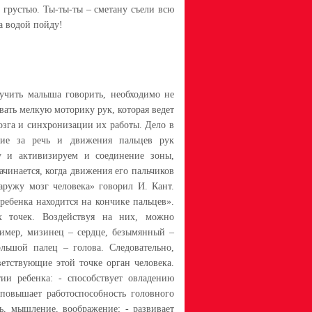
 грустью. Ты-ты-ты – сметану съели всю
за водой пойду!
аучить малыша говорить, необходимо не
вать мелкую моторику рук, которая ведет
зга и синхронизации их работы. Дело в
щие за речь и движения пальцев рук
у и активизируем и соединение зоны,
начинается, когда движения его пальчиков
аружу мозг человека» говорил И. Кант.
ребенка находится на кончике пальцев».
х точек. Воздействуя на них, можно
имер, мизинец – сердце, безымянный –
льшой палец – голова. Следовательно,
ветствующие этой точке орган человека.
ии ребенка: - способствует овладению
 повышает работоспособность головного
ть, мышление, воображение; - развивает