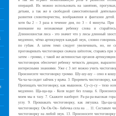
операций. Их можно использовать на занятиях, прогулках
детьми, а так же в свободной самостоятельной деятельно
развития словотворчества, воображения и фантазии детей
хотя бы 2 – 3 раза в течение дня, по 3 – 4 минуты. При
внимание на незнакомые ребенку слова и старайтесь
Длиннохвостая лиса - это значит что у лисы длинный хвост
Х
медленно, чётко артикулируя каждый звук, словно говоришь 
по губам. А затем темп следует увеличивать, но, не 
проговаривать чистоговорки сначала шёпотом, стараясь при э
затем – громко, с такой же активностью органов артикуляц
чистоговорок обеспечит ребенку четкость дикции, выразите
интересными знаниями. Уже с 3 лет можно учить чистогово
Произнесите чистоговорку громко. Шу-шу-шу – сено я кошу
Ча-ча-ча-сидит зайчик у врача. 3. Прореветь чистоговорку, к
Пропищать чистоговорку, как мышонок. Су-су-су – тихо осен
М
медленно. Ща-ща-ща - Коля ходит без плаща. 6. Произнеси
моем мы в тазу. 7. Скажите наоборот. Ра-ра-ра-высокая гора
углу. 9. Проквакать чистоговорку, как лягушка. Цы-цы-ц
чистоговорку. Ок-Ок-Ок– бабочка села на … 11. Составьте ч
чистоговорку на любой звук. 13. Произносите чистоговорк