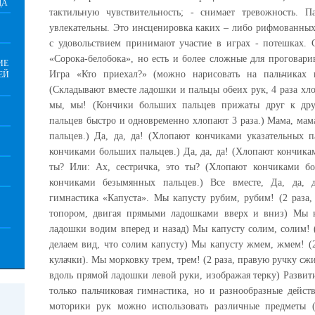
ДА
тактильную чувствительность; - снимает тревожность. 
увлекательны. Это инсценировка каких – либо рифмованных
с удовольствием принимают участие в играх - потешках. 
«Сорока-белобока», но есть и более сложные для проговари
ИЕ
Игра «Кто приехал?» (можно нарисовать на пальчиках 
ЕЙ
(Складывают вместе ладошки и пальцы обеих рук, 4 раза х
мы, мы! (Кончики больших пальцев прижаты друг к дру
пальцев быстро и одновременно хлопают 3 раза.) Мама, ма
пальцев.) Да, да, да! (Хлопают кончиками указательных п
кончиками больших пальцев.) Да, да, да! (Хлопают кончикам
ты? Или: Ах, сестричка, это ты? (Хлопают кончиками бо
кончиками безымянных пальцев.) Все вместе, Да, да, 
гимнастика «Капуста». Мы капусту рубим, рубим! (2 раза
топором, двигая прямыми ладошками вверх и вниз) Мы к
ладошки водим вперед и назад) Мы капусту солим, солим! 
делаем вид, что солим капусту) Мы капусту жмем, жмем! (
кулачки). Мы морковку трем, трем! (2 раза, правую ручку сж
вдоль прямой ладошки левой руки, изображая терку) Развит
только пальчиковая гимнастика, но и разнообразные дейст
моторики рук можно использовать различные предметы (