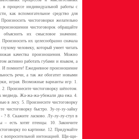
, в процессе индивидуальной работы с
сти, как вспомогательное средство для
. Произносить чистоговорки желательно
 произношении чистоговорок обращайте
 объяснить их смысловое значение.
. Произносить их целесообразно сначала
глухому человеку, который умеет читать
снижая качества произношения. Можно
том активно работать губами и языком, а
ии. И помните! Ежедневное произношение
льность речи, а так же обогатит новыми
рки, играя. Возможные варианты игр: 1.
. 2. Произнесите чистоговорку шёпотом.
ак медведь. Жа-жа-жа-убежали два ежа. 4.
ью в лесу. 5. Произнесите чистоговорку
те чистоговорку быстро. Зу-зу-зу-зайку
 - ? 8. Скажите ласково. Лу-лу-лу-стул в
ы – есть хотят птенцы. 10. Закончите
истоговорку по картинке. 12. Придумайте
у с вопросительной интонацией. Щи-щи-