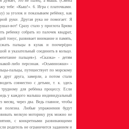
н думает, это не палец, а мышь. (Смена
ажу тебе: «Кыш!». 6. Игра с платочками.
) за уголок и показываем ребёнку, как
дной руки. Другая рука не помогает: Я
ушал-вот! Сразу стало у проглота Брюхо
ть ребенку собрать из палочек квадрат,
щий тонус, развивает внимание и память,
 сжать пальцы в кулак и поочерёдно
шой и указательный соединить в кольцо.
петание пальцев»). «Сказка» - детям
– какой-либо персонаж. «Осьминожки» -
альцы-пальцы, путешествует по морскому
и друг друга, замерли, а потом стали
одить совместно с детьми, т. к. здесь
 трудному для ребёнка процессу. Если
, ведь у каждого малыша индивидуальный
 месяц, через два. Ведь главное, чтобы
 и полезна. Любые упражнения будут
азвивать мелкую моторику рук можно не
нятиях, с конкретными развивающими
если родитель не ограничится заданием и