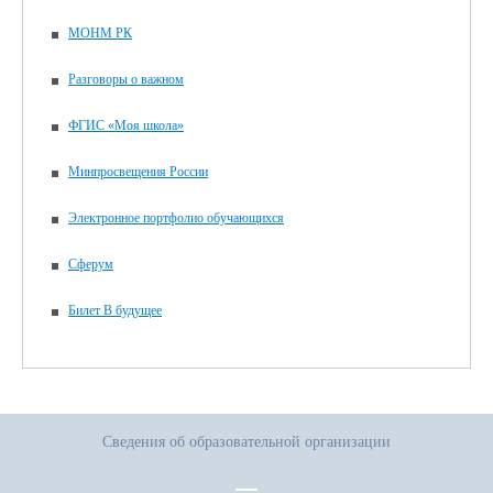
МОНМ РК
Разговоры о важном
ФГИС «Моя школа»
Минпросвещения России
Электронное портфолио обучающихся
Сферум
Билет В будущее
Сведения об образовательной организации