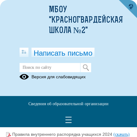
МБОУ
"КРАСНОГВАРДЕЙСКАЯ
ШКОЛА №2"
Написать письмо
Версия для слабовидящих
Устав образовательной организации
(текст документа)
Устав 2024
(скачать)
(посмотреть)
Сведения об образовательной организации
Правила внутреннего распорядка
обучающихся (воспитанников)
Правила внутреннего распорядка учащихся 2024
(скачать)